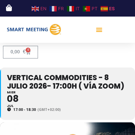
EN
FR
IT
PT
ES
0
0,00
€
VERTICAL COMMODITIES - 8
JULIO 2026- 17:00H ( VÍA ZOOM)
MIER
08
JUL
17:00 - 18:30
(GMT+02:00)