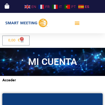
EN
FR
IT
PT
ES
0
0,00
€
MI CUENTA
Acceder