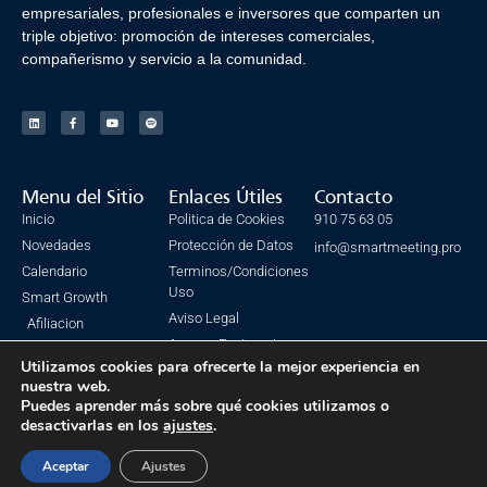
empresariales, profesionales e inversores que comparten un
triple objetivo: promoción de intereses comerciales,
compañerismo y servicio a la comunidad.
Menu del Sitio
Enlaces Útiles
Contacto
Inicio
Politica de Cookies
910 75 63 05
Novedades
Protección de Datos
info@smartmeeting.pro
Calendario
Terminos/Condiciones
Uso
Smart Growth
Aviso Legal
Afiliacion
Acceso Facturacion
Utilizamos cookies para ofrecerte la mejor experiencia en
nuestra web.
Puedes aprender más sobre qué cookies utilizamos o
desactivarlas en los
ajustes
.
© Todos los derechos reservados. SmartMeeting 2023
Made with ❤ by IsmaSEO
Aceptar
Ajustes