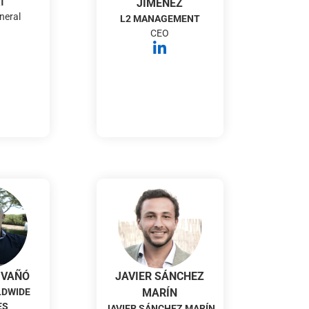
T
JIMÉNEZ
neral
L2 MANAGEMENT
CEO
 VAÑÓ
JAVIER SÁNCHEZ
LDWIDE
MARÍN
ES
JAVIER SÁNCHEZ MARÍN