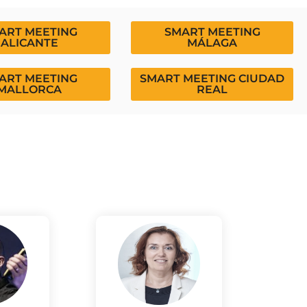
ART MEETING
SMART MEETING
ALICANTE
MÁLAGA
ART MEETING
SMART MEETING CIUDAD
MALLORCA
REAL