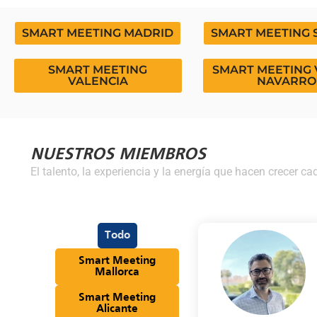
SMART MEETING MADRID
SMART MEETING 
SMART MEETING
SMART MEETING 
VALENCIA
NAVARRO
NUESTROS MIEMBROS
El talento, la experiencia y la energía que hacen crecer ca
Todo
Smart Meeting
Mallorca
Smart Meeting
Alicante