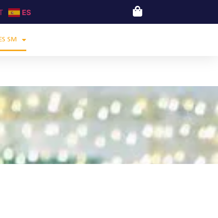
T
ES
ES SM