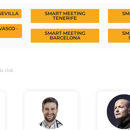
SEVILLA
SMART MEETING
SM
TENERIFE
VASCO -
SMART MEETING
SM
BARCELONA
da club.