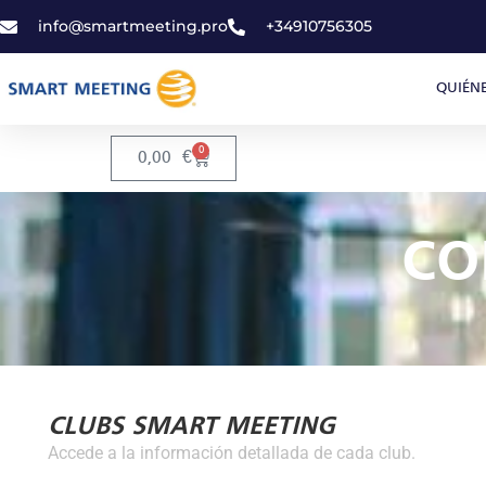
info@smartmeeting.pro
+34910756305
QUIÉN
0
0,00
€
CO
CLUBS SMART MEETING
Accede a la información detallada de cada club.