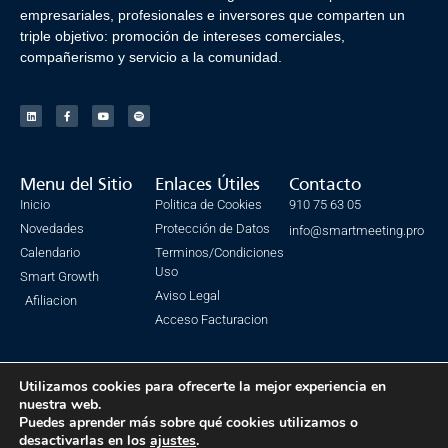
empresariales, profesionales e inversores que comparten un
triple objetivo: promoción de intereses comerciales,
compañerismo y servicio a la comunidad.
Menu del Sitio
Enlaces Útiles
Contacto
Inicio
Politica de Cookies
910 75 63 05
Novedades
Protección de Datos
info@smartmeeting.pro
Calendario
Terminos/Condiciones
Uso
Smart Growth
Aviso Legal
Afiliacion
Acceso Facturacion
Utilizamos cookies para ofrecerte la mejor experiencia en
nuestra web.
© Todos los derechos reservados. SmartMeeting 2023
Puedes aprender más sobre qué cookies utilizamos o
Made with ❤ by IsmaSEO
desactivarlas en los
ajustes
.