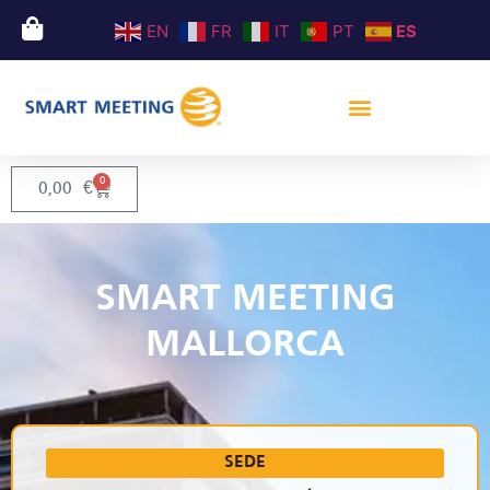
EN
FR
IT
PT
ES
0
0,00
€
SMART MEETING
MALLORCA
SEDE