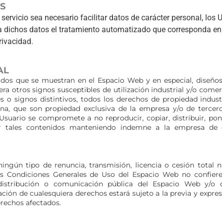
S
rvicio sea necesario facilitar datos de carácter personal, los 
 a dichos datos el tratamiento automatizado que corresponda en 
rivacidad.
AL
dos que se muestran en el Espacio Web y en especial, diseños,
ra otros signos susceptibles de utilización industrial y/o come
 o signos distintivos, todos los derechos de propiedad industri
ina, que son propiedad exclusiva de la empresa y/o de tercero
l Usuario se compromete a no reproducir, copiar, distribuir, po
r tales contenidos manteniendo indemne a la empresa de c
ngún tipo de renuncia, transmisión, licencia o cesión total n
tes Condiciones Generales de Uso del Espacio Web no confier
ón, distribución o comunicación pública del Espacio Web y/o
ación de cualesquiera derechos estará sujeto a la previa y expr
derechos afectados.