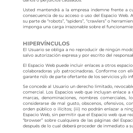
daños o perjuicios causados.
Usted mantendrá a la empresa indemne frente a cu
consecuencia de su acceso o uso del Espacio Web. As
su parte de “robots”, “spiders”, “crawlers” o herrami
imponga una carga irrazonable sobre el funcionamie
HIPERVÍNCULOS
El Usuario se obliga a no reproducir de ningún modo
salvo autorización expresa y por escrito del responsab
El Espacio Web puede incluir enlaces a otros espacio
colaboradoras y/o patrocinadoras. Conforme con ell
garante ni/o de parte ofertante de los servicios y/o i
Se concede al Usuario un derecho limitado, revocable
comercial. Los Espacios web que incluyan enlace a nu
marcas, denominaciones, nombres comerciales, log
considerarse de mal gusto, obscenos, ofensivos, cont
orden público o ilícitos; (iii) no podrán enlazar a n
Espacio Web, sin permitir que el Espacio web que re
“browser” sobre cualquiera de las páginas del Espa
después de lo cual deberá proceder de inmediato a s