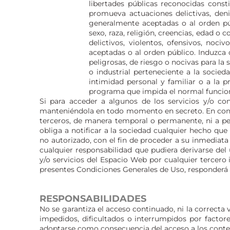
libertades públicas reconocidas consti
promueva actuaciones delictivas, denig
generalmente aceptadas o al orden púb
sexo, raza, religión, creencias, edad o
delictivos, violentos, ofensivos, noc
aceptadas o al orden público. Induzca 
peligrosas, de riesgo o nocivas para la 
o industrial perteneciente a la socied
intimidad personal y familiar o a la p
programa que impida el normal funcio
Si para acceder a algunos de los servicios y/o co
manteniéndola en todo momento en secreto. En cons
terceros, de manera temporal o permanente, ni a pe
obliga a notificar a la sociedad cualquier hecho que
no autorizado, con el fin de proceder a su inmediata
cualquier responsabilidad que pudiera derivarse del 
y/o servicios del Espacio Web por cualquier tercero 
presentes Condiciones Generales de Uso, responderá 
RESPONSABILIDADES
No se garantiza el acceso continuado, ni la correcta
impedidos, dificultados o interrumpidos por factor
adoptarse como consecuencia del acceso a los conte