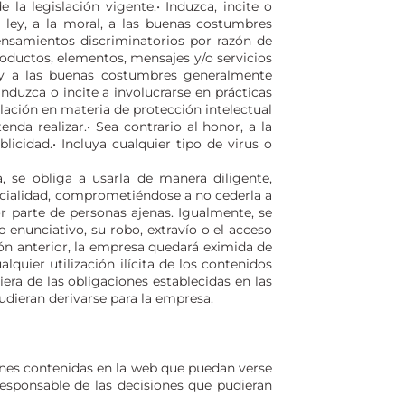
 la legislación vigente.• Induzca, incite o
la ley, a la moral, a las buenas costumbres
ensamientos discriminatorios por razón de
productos, elementos, mensajes y/o servicios
ral y a las buenas costumbres generalmente
nduzca o incite a involucrarse en prácticas
islación en materia de protección intelectual
nda realizar.• Sea contrario al honor, a la
licidad.• Incluya cualquier tipo de virus o
, se obliga a usarla de manera diligente,
cialidad, comprometiéndose a no cederla a
r parte de personas ajenas. Igualmente, se
 enunciativo, su robo, extravío o el acceso
ión anterior, la empresa quedará eximida de
quier utilización ilícita de los contenidos
era de las obligaciones establecidas en las
dieran derivarse para la empresa.
iones contenidas en la web que puedan verse
responsable de las decisiones que pudieran