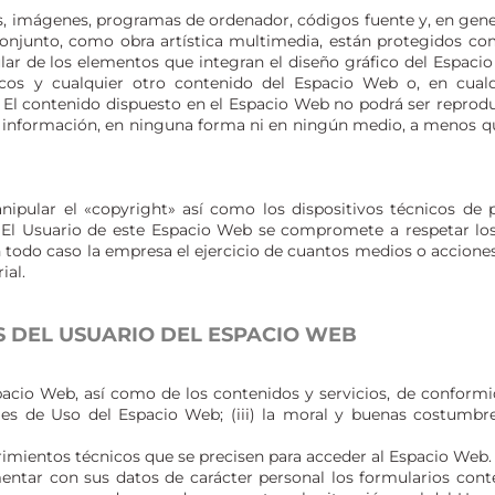
os, imágenes, programas de ordenador, códigos fuente y, en gener
conjunto, como obra artística multimedia, están protegidos co
ular de los elementos que integran el diseño gráfico del Espaci
ficos y cualquier otro contenido del Espacio Web o, en cual
. El contenido dispuesto en el Espacio Web no podrá ser reproduc
 información, en ninguna forma ni en ningún medio, a menos que
nipular el «copyright» así como los dispositivos técnicos de
 El Usuario de este Espacio Web se compromete a respetar los
n todo caso la empresa el ejercicio de cuantos medios o accione
ial.
 DEL USUARIO DEL ESPACIO WEB
acio Web, así como de los contenidos y servicios, de conformida
les de Uso del Espacio Web; (iii) la moral y buenas costumbr
imientos técnicos que se precisen para acceder al Espacio Web.
mentar con sus datos de carácter personal los formularios con