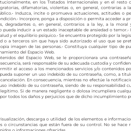
tucionalmente, en los Tratados Internacionales y en el resto de
ratorias, difamatorias, violentas o, en general, contrarias a 
lico.• Induzca, incite o promueva actuaciones, actitudes o p
 condición.• Incorpore, ponga a disposición o permita acceder a 
ivos, degradantes o, en general, contrarios a la ley, a la mo
o pueda inducir a un estado inaceptable de ansiedad o temor.• I
salud y el equilibrio psíquico.• Se encuentra protegido por la leg
ad o a terceros sin que haya sido autorizado el uso que se prete
ropia imagen de las personas.• Constituya cualquier tipo de pub
namiento del Espacio Web.
ntenidos del Espacio Web, se le proporcionara una contraseña
ecuencia, será responsable de su adecuada custodia y confiden
rmitir el acceso a los mencionados servicios y/o contenidos po
 pueda suponer un uso indebido de su contraseña, como, a título
 cancelación. En consecuencia, mientras no efectúe la notificac
uso indebido de su contraseña, siendo de su responsabilidad cual
ilegítimo. Si de manera negligente o dolosa incumpliera cualqui
por todos los daños y perjuicios que de dicho incumplimiento pu
 visualización, descarga o utilidad de los elementos e informac
es o circunstancias que están fuera de su control. No se hace 
nidos o informaciones ofrecidas.