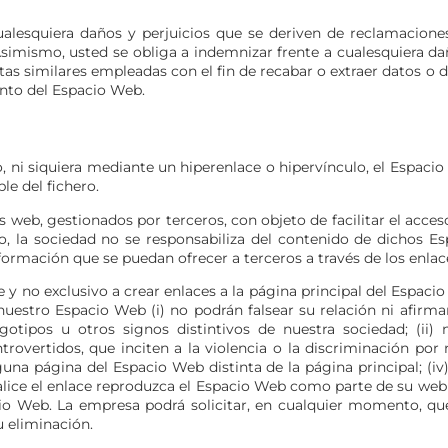
alesquiera daños y perjuicios que se deriven de reclamacion
imismo, usted se obliga a indemnizar frente a cualesquiera daño
entas similares empleadas con el fin de recabar o extraer datos o 
nto del Espacio Web.
, ni siquiera mediante un hiperenlace o hipervínculo, el Espaci
le del fichero.
s web, gestionados por terceros, con objeto de facilitar el acce
o, la sociedad no se responsabiliza del contenido de dichos Es
nformación que se puedan ofrecer a terceros a través de los enlac
 y no exclusivo a crear enlaces a la página principal del Espac
estro Espacio Web (i) no podrán falsear su relación ni afirmar 
otipos u otros signos distintivos de nuestra sociedad; (ii)
rovertidos, que inciten a la violencia o la discriminación por r
inguna página del Espacio Web distinta de la página principal; (iv
alice el enlace reproduzca el Espacio Web como parte de su web 
cio Web. La empresa podrá solicitar, en cualquier momento, qu
u eliminación.