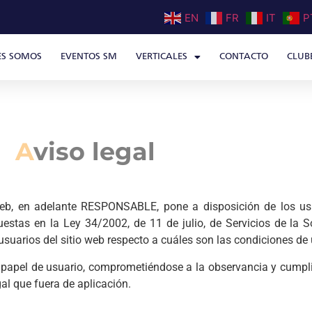
EN
FR
IT
P
ES SOMOS
EVENTOS SM
VERTICALES
CONTACTO
CLUB
A
viso legal
web, en adelante RESPONSABLE, pone a disposición de los us
uestas en la Ley 34/2002, de 11 de julio, de Servicios de la 
usuarios del sitio web respecto a cuáles son las condiciones de 
 papel de usuario, comprometiéndose a la observancia y cumpli
gal que fuera de aplicación.