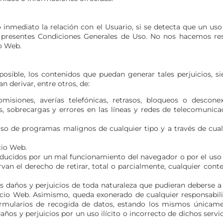
o inmediato la relación con el Usuario, si se detecta que un us
s presentes Condiciones Generales de Uso. No nos hacemos resp
o Web.
osible, los contenidos que puedan generar tales perjuicios, si
n derivar, entre otros, de:
s, omisiones, averías telefónicas, retrasos, bloqueos o desco
s, sobrecargas y errores en las líneas y redes de telecomunica
uso de programas malignos de cualquier tipo y a través de cu
.
cio Web.
ducidos por un mal funcionamiento del navegador o por el uso 
van el derecho de retirar, total o parcialmente, cualquier con
 daños y perjuicios de toda naturaleza que pudieran deberse a la
pacio Web. Asimismo, queda exonerado de cualquier responsabil
mularios de recogida de datos, estando los mismos únicament
años y perjuicios por un uso ilícito o incorrecto de dichos servi