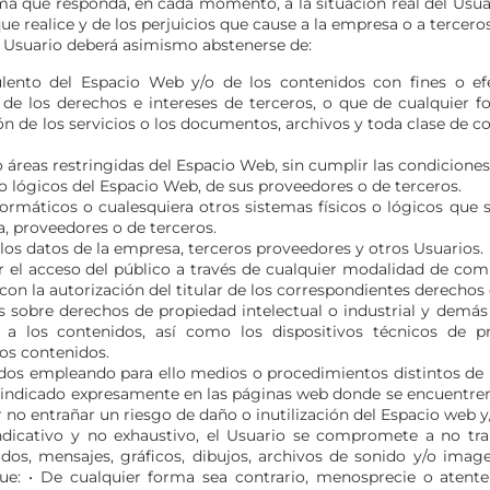
 que responda, en cada momento, a la situación real del Usuari
ue realice y de los perjuicios que cause a la empresa o a terceros
el Usuario deberá asimismo abstenerse de:
ento del Espacio Web y/o de los contenidos con fines o efec
de los derechos e intereses de terceros, o que de cualquier fo
ción de los servicios o los documentos, archivos y toda clase de
 áreas restringidas del Espacio Web, sin cumplir las condiciones
o lógicos del Espacio Web, de sus proveedores o de terceros.
informáticos o cualesquiera otros sistemas físicos o lógicos que
a, proveedores o de terceros.
r los datos de la empresa, terceros proveedores y otros Usuarios.
tir el acceso del público a través de cualquier modalidad de co
on la autorización del titular de los correspondientes derechos 
s sobre derechos de propiedad intelectual o industrial y demás 
 a los contenidos, así como los dispositivos técnicos de 
os contenidos.
dos empleando para ello medios o procedimientos distintos de l
n indicado expresamente en las páginas web donde se encuentren 
no entrañar un riesgo de daño o inutilización del Espacio web y
ndicativo y no exhaustivo, el Usuario se compromete a no tran
dos, mensajes, gráficos, dibujos, archivos de sonido y/o image
que: • De cualquier forma sea contrario, menosprecie o atent