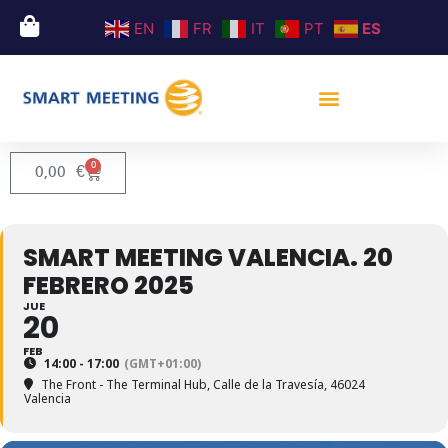
EN
FR
IT
PT
ES
0
0,00
€
SMART MEETING VALENCIA. 20
FEBRERO 2025
JUE
20
FEB
14:00 - 17:00
(GMT+01:00)
The Front - The Terminal Hub
, Calle de la Travesía, 46024
Valencia