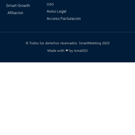
Uso
Smart Growth
Aviso Legal
Afiliacion
Acceso Facturacion
© Todos los derechos reservados. SmartMeeting 2023
Made with ❤ by IsmaSEO