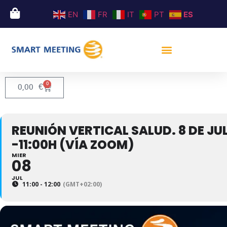
EN
FR
IT
PT
ES
0
0,00
€
REUNIÓN VERTICAL SALUD. 8 DE JU
-11:00H (VÍA ZOOM)
MIER
08
JUL
11:00 - 12:00
(GMT+02:00)