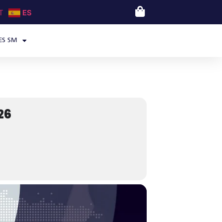
T
ES
ES SM
26