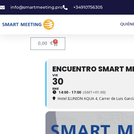
info@smartmeeting.pro
+34910756305
QUIÉN
0
0,00
€
ENCUENTRO SMART MEE
VIE
30
ENE
14:00 - 17:00
(GMT+01:00)
Hotel ILUNION AQUA 4
, Carrer de Luis Garc