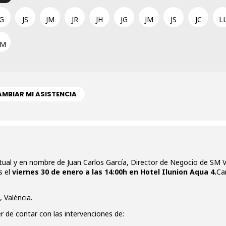
JG
JS
JM
JR
JH
JG
JM
JS
JC
L
SM
MBIAR MI ASISTENCIA
ual y en nombre de Juan Carlos García, Director de Negocio de SM Va
 el
viernes 30 de enero a las 14:00h en Hotel Ilunion Aqua 4.
Ca
, València.
r de contar con las intervenciones de: