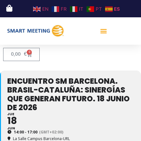
EN
FR
IT
PT
ES
0
0,00
€
ENCUENTRO SM BARCELONA.
BRASIL-CATALUÑA: SINERGÍAS
QUE GENERAN FUTURO. 18 JUNIO
DE 2026
JUE
18
JUN
14:00 - 17:00
(GMT+02:00)
La Salle Campus Barcelona-URL