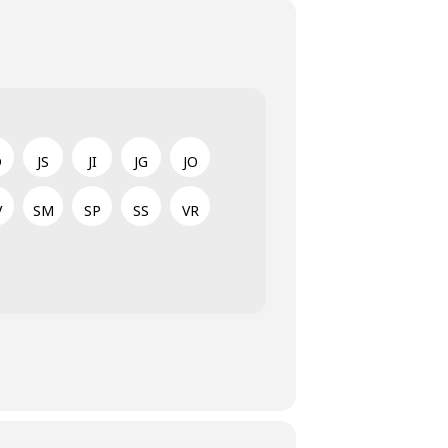
D
JS
JI
JG
JO
V
SM
SP
SS
VR