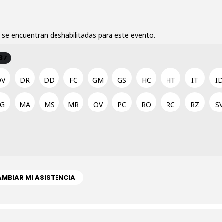
 se encuentran deshabilitadas para este evento.
37
DV
DR
DD
FC
GM
GS
HC
HT
IT
I
LG
MA
MS
MR
OV
PC
RO
RC
RZ
S
MBIAR MI ASISTENCIA