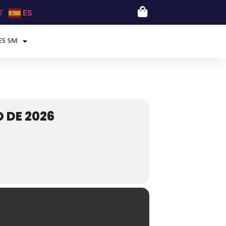
T
ES
ES SM
 DE 2026