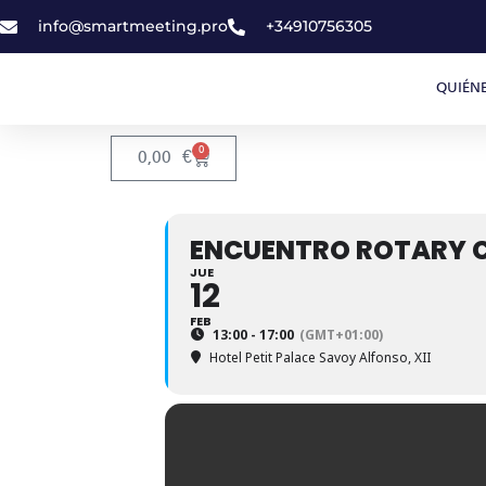
info@smartmeeting.pro
+34910756305
QUIÉN
0
0,00
€
ENCUENTRO ROTARY CL
JUE
12
FEB
13:00 - 17:00
(GMT+01:00)
Hotel Petit Palace Savoy Alfonso, XII