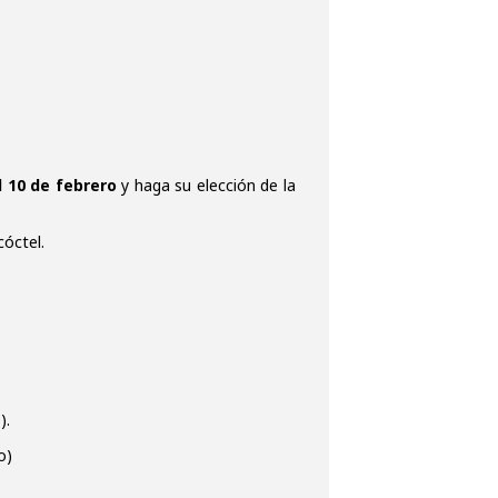
 10 de febrero
y haga su elección de la
cóctel.
).
o)