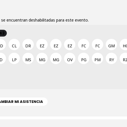
 se encuentran deshabilitadas para este evento.
43
CD
CL
DR
EZ
EZ
EZ
FC
FC
GM
H
JD
LP
MS
MG
MG
OV
PG
PM
RY
R
MBIAR MI ASISTENCIA