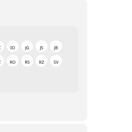
C
IO
JG
JS
JB
Z
RO
RS
RZ
SV