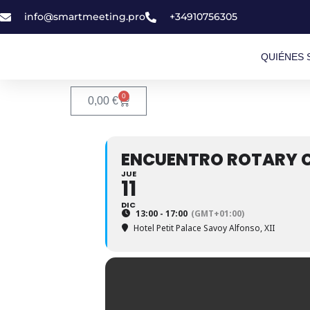
info@smartmeeting.pro
+34910756305
QUIÉNES
0
0,00
€
ENCUENTRO ROTARY CL
JUE
11
DIC
13:00 - 17:00
(GMT+01:00)
Hotel Petit Palace Savoy Alfonso, XII