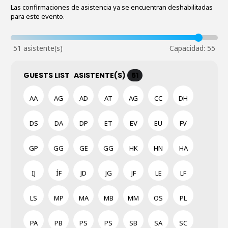
Las confirmaciones de asistencia ya se encuentran deshabilitadas
para este evento.
GUESTS LIST
ASISTENTE(S)
51
AA
AG
AD
AT
AG
CC
DH
DS
DA
DP
ET
EV
EU
FV
GP
GG
GE
GG
HK
HN
HA
IJ
ÍF
JD
JG
JF
LE
LF
LS
MP
MA
MB
MM
OS
PL
PA
PB
PS
PS
SB
SA
SC