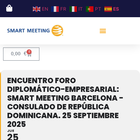
EN
FR
IT
PT
ES
0
0,00
€
ENCUENTRO FORO
DIPLOMÁTICO-EMPRESARIAL:
SMART MEETING BARCELONA -
CONSULADO DE REPÚBLICA
DOMINICANA. 25 SEPTIEMBRE
2025
JUE
25