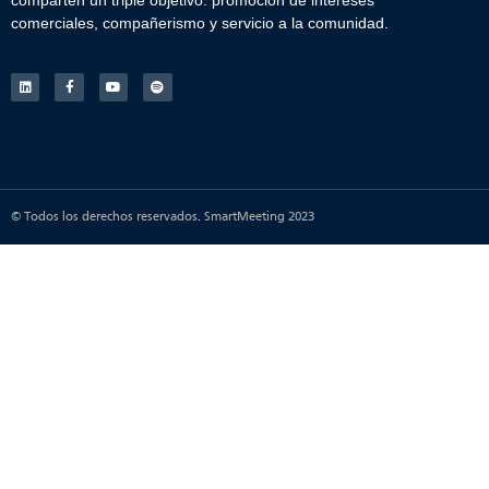
comparten un triple objetivo: promoción de intereses
comerciales, compañerismo y servicio a la comunidad.
© Todos los derechos reservados. SmartMeeting 2023