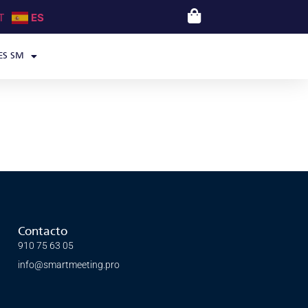
T
ES
ES SM
Contacto
910 75 63 05
info@smartmeeting.pro