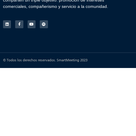
comparten un triple objetivo: promoción de intereses
comerciales, compañerismo y servicio a la comunidad.
© Todos los derechos reservados. SmartMeeting 2023