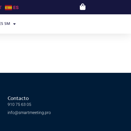
T
ES
ES SM
Contacto
910 75 63 05
info@smartmeeting.pro