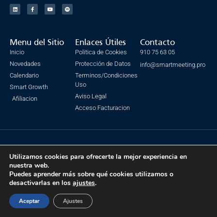
Menu del Sitio
Enlaces Útiles
Contacto
Inicio
Politica de Cookies
910 75 63 05
Novedades
Protección de Datos
info@smartmeeting.pro
Calendario
Terminos/Condiciones
Uso
Smart Growth
Aviso Legal
Afiliacion
Acceso Facturacion
© Todos los derechos reservados. SmartMeeting 2023
Utilizamos cookies para ofrecerte la mejor experiencia en
Made with ❤ by IsmaSEO
nuestra web.
Puedes aprender más sobre qué cookies utilizamos o
desactivarlas en los
ajustes
.
Aceptar
Ajustes