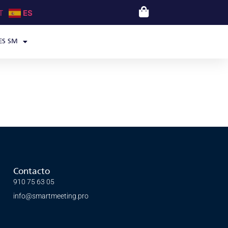
T
ES
ES SM
Contacto
910 75 63 05
info@smartmeeting.pro