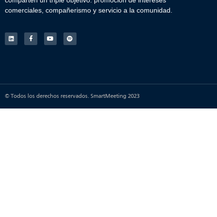
comparten un triple objetivo: promoción de intereses
comerciales, compañerismo y servicio a la comunidad.
© Todos los derechos reservados. SmartMeeting 2023