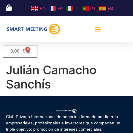
EN
FR
IT
PT
ES
0
0,00
€
Julián Camacho
Sanchís
Club Privado Internacional de negocios formado por líderes
empresariales, profesionales e inversores que comparten un
triple objetivo: promoción de intereses comerciales,