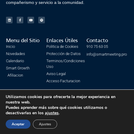
compañerismo y servicio a la comunidad.
Menu del Sitio
Enlaces Útiles
Contacto
Inicio
Politica de Cookies
910 75 63 05
Novedades
Protección de Datos
info@smartmeeting.pro
Calendario
Terminos/Condiciones
Uso
Smart Growth
Aviso Legal
Afiliacion
Acceso Facturacion
Utilizamos cookies para ofrecerte la mejor experiencia en
nuestra web.
© Todos los derechos reservados. SmartMeeting 2023
Puedes aprender más sobre qué cookies utilizamos o
desactivarlas en los
ajustes
.
Made with ❤ by IsmaSEO
Aceptar
Ajustes