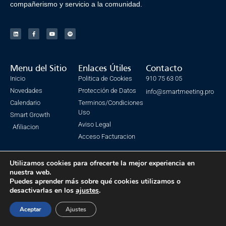
compañerismo y servicio a la comunidad.
Menu del Sitio
Enlaces Útiles
Contacto
Inicio
Politica de Cookies
910 75 63 05
Novedades
Protección de Datos
info@smartmeeting.pro
Calendario
Terminos/Condiciones
Uso
Smart Growth
Aviso Legal
Afiliacion
Acceso Facturacion
Utilizamos cookies para ofrecerte la mejor experiencia en
nuestra web.
© Todos los derechos reservados. SmartMeeting 2023
Puedes aprender más sobre qué cookies utilizamos o
desactivarlas en los
ajustes
.
Made with ❤ by IsmaSEO
Aceptar
Ajustes