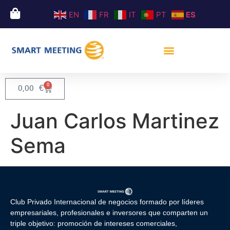
EN
FR
IT
PT
ES
0
0,00
€
Juan Carlos Martinez
Sema
Club Privado Internacional de negocios formado por líderes
empresariales, profesionales e inversores que comparten un
triple objetivo: promoción de intereses comerciales,