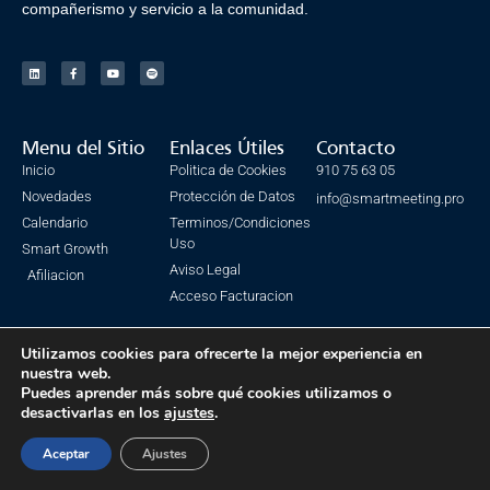
compañerismo y servicio a la comunidad.
Menu del Sitio
Enlaces Útiles
Contacto
Inicio
Politica de Cookies
910 75 63 05
Novedades
Protección de Datos
info@smartmeeting.pro
Calendario
Terminos/Condiciones
Uso
Smart Growth
Aviso Legal
Afiliacion
Acceso Facturacion
Utilizamos cookies para ofrecerte la mejor experiencia en
nuestra web.
© Todos los derechos reservados. SmartMeeting 2023
Puedes aprender más sobre qué cookies utilizamos o
desactivarlas en los
ajustes
.
Made with ❤ by IsmaSEO
Aceptar
Ajustes