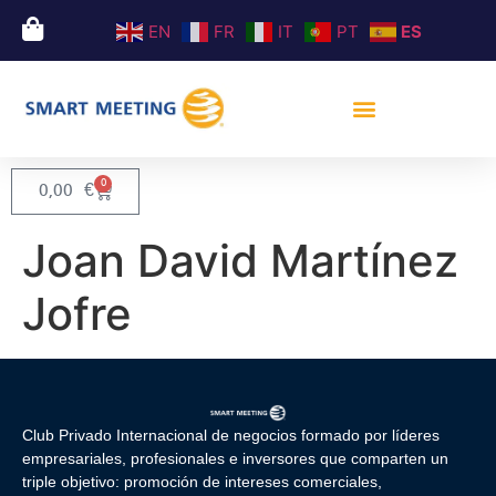
EN
FR
IT
PT
ES
0
0,00
€
Joan David Martínez
Jofre
Club Privado Internacional de negocios formado por líderes
empresariales, profesionales e inversores que comparten un
triple objetivo: promoción de intereses comerciales,