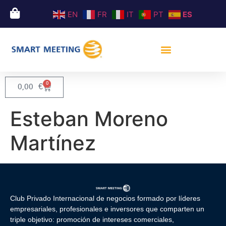
EN
FR
IT
PT
ES
0
0,00
€
Esteban Moreno
Martínez
Club Privado Internacional de negocios formado por líderes
empresariales, profesionales e inversores que comparten un
triple objetivo: promoción de intereses comerciales,