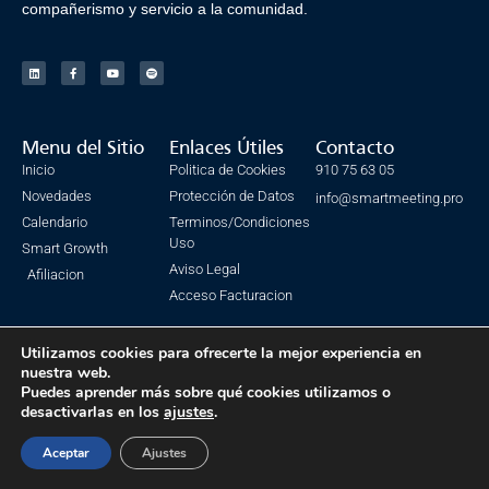
compañerismo y servicio a la comunidad.
Menu del Sitio
Enlaces Útiles
Contacto
Inicio
Politica de Cookies
910 75 63 05
Novedades
Protección de Datos
info@smartmeeting.pro
Calendario
Terminos/Condiciones
Uso
Smart Growth
Aviso Legal
Afiliacion
Acceso Facturacion
Utilizamos cookies para ofrecerte la mejor experiencia en
nuestra web.
© Todos los derechos reservados. SmartMeeting 2023
Puedes aprender más sobre qué cookies utilizamos o
desactivarlas en los
ajustes
.
Made with ❤ by IsmaSEO
Aceptar
Ajustes