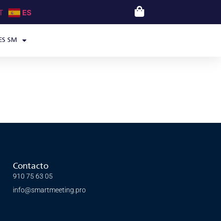
T
ES
ES SM
Contacto
910 75 63 05
info@smartmeeting.pro