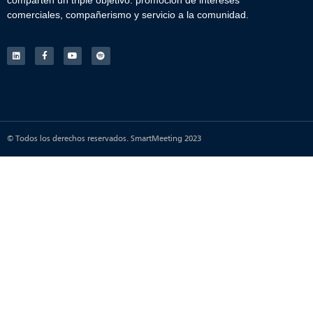
comparten un triple objetivo: promoción de intereses
comerciales, compañerismo y servicio a la comunidad.
© Todos los derechos reservados. SmartMeeting 2023