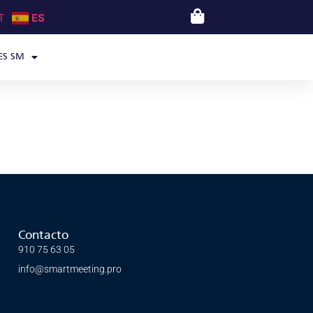
T
ES
ES SM
Contacto
910 75 63 05
info@smartmeeting.pro