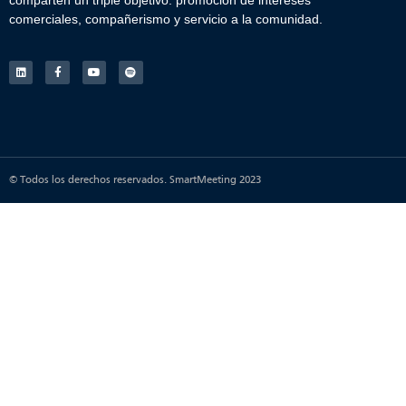
comparten un triple objetivo: promoción de intereses
comerciales, compañerismo y servicio a la comunidad.
© Todos los derechos reservados. SmartMeeting 2023