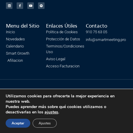
Menu del Sitio
Enlaces Útiles
Contacto
Inicio
Politica de Cookies
910 75 63 05
Novedades
Protección de Datos
info@smartmeeting.pro
Calendario
Terminos/Condiciones
Uso
Smart Growth
Aviso Legal
Afiliacion
Acceso Facturacion
© Todos los derechos reservados. SmartMeeting 2023
Utilizamos cookies para ofrecerte la mejor experiencia en
Made with ❤ by IsmaSEO
nuestra web.
Puedes aprender más sobre qué cookies utilizamos o
desactivarlas en los
ajustes
.
Aceptar
Ajustes