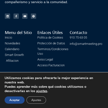
compañerismo y servicio a la comunidad.
Menu del Sitio
Enlaces Útiles
Contacto
Inicio
Politica de Cookies
910 75 63 05
Novedades
Protección de Datos
info@smartmeeting.pro
Calendario
Terminos/Condiciones
Uso
Smart Growth
Aviso Legal
Afiliacion
Acceso Facturacion
Utilizamos cookies para ofrecerte la mejor experiencia en
nuestra web.
© Todos los derechos reservados. SmartMeeting 2023
Puedes aprender más sobre qué cookies utilizamos o
desactivarlas en los
ajustes
.
Made with ❤ by IsmaSEO
Aceptar
Ajustes