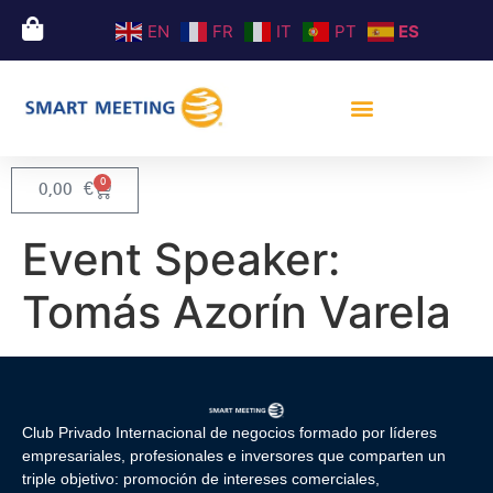
EN
FR
IT
PT
ES
0
0,00
€
Event Speaker:
Tomás Azorín Varela
Club Privado Internacional de negocios formado por líderes
empresariales, profesionales e inversores que comparten un
triple objetivo: promoción de intereses comerciales,