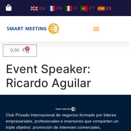
EN
FR
IT
PT
ES
0
0,00
€
Event Speaker:
Ricardo Aguilar
Club Privado Internacional de negocios formado por líderes
empresariales, profesionales e inversores que comparten un
triple objetivo: promoción de intereses comerciales,