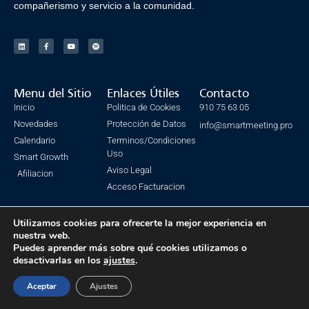
compañerismo y servicio a la comunidad.
Menu del Sitio
Enlaces Útiles
Contacto
Inicio
Politica de Cookies
910 75 63 05
Novedades
Protección de Datos
info@smartmeeting.pro
Calendario
Terminos/Condiciones
Uso
Smart Growth
Aviso Legal
Afiliacion
Acceso Facturacion
Utilizamos cookies para ofrecerte la mejor experiencia en
nuestra web.
© Todos los derechos reservados. SmartMeeting 2023
Puedes aprender más sobre qué cookies utilizamos o
desactivarlas en los
ajustes
.
Made with ❤ by IsmaSEO
Aceptar
Ajustes