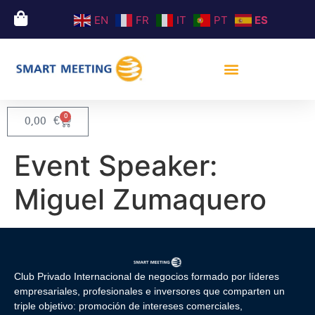
EN
FR
IT
PT
ES
0
0,00
€
Event Speaker:
Miguel Zumaquero
Club Privado Internacional de negocios formado por líderes
empresariales, profesionales e inversores que comparten un
triple objetivo: promoción de intereses comerciales,