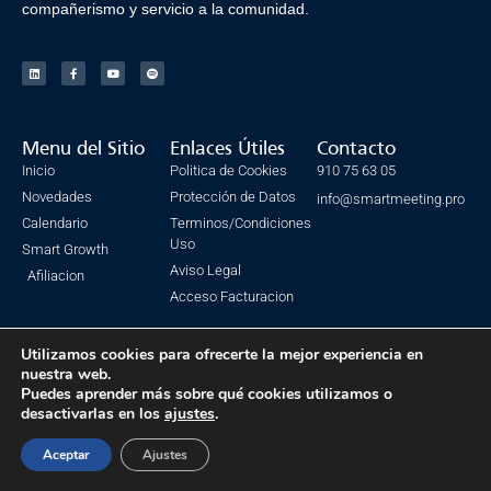
compañerismo y servicio a la comunidad.
Menu del Sitio
Enlaces Útiles
Contacto
Inicio
Politica de Cookies
910 75 63 05
Novedades
Protección de Datos
info@smartmeeting.pro
Calendario
Terminos/Condiciones
Uso
Smart Growth
Aviso Legal
Afiliacion
Acceso Facturacion
Utilizamos cookies para ofrecerte la mejor experiencia en
nuestra web.
© Todos los derechos reservados. SmartMeeting 2023
Puedes aprender más sobre qué cookies utilizamos o
desactivarlas en los
ajustes
.
Made with ❤ by IsmaSEO
Aceptar
Ajustes