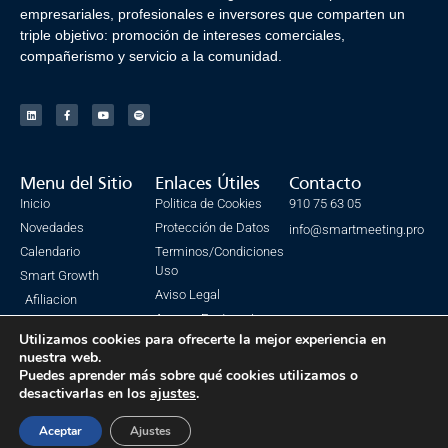
empresariales, profesionales e inversores que comparten un
triple objetivo: promoción de intereses comerciales,
compañerismo y servicio a la comunidad.
Menu del Sitio
Enlaces Útiles
Contacto
Inicio
Politica de Cookies
910 75 63 05
Novedades
Protección de Datos
info@smartmeeting.pro
Calendario
Terminos/Condiciones
Uso
Smart Growth
Aviso Legal
Afiliacion
Acceso Facturacion
Utilizamos cookies para ofrecerte la mejor experiencia en
nuestra web.
Puedes aprender más sobre qué cookies utilizamos o
desactivarlas en los
ajustes
.
© Todos los derechos reservados. SmartMeeting 2023
Made with ❤ by IsmaSEO
Aceptar
Ajustes