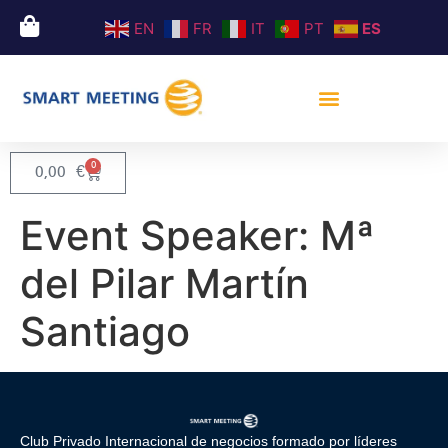
EN
FR
IT
PT
ES
0
0,00
€
Event Speaker:
Mª
del Pilar Martín
Santiago
Club Privado Internacional de negocios formado por líderes