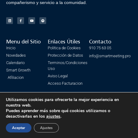
compañerismo y servicio a la comunidad.
Menu del Sitio
Enlaces Útiles
Contacto
Inicio
Politica de Cookies
910 75 63 05
Novedades
Protección de Datos
info@smartmeeting.pro
Calendario
Terminos/Condiciones
Uso
Smart Growth
Aviso Legal
Afiliacion
Acceso Facturacion
Utilizamos cookies para ofrecerte la mejor experiencia en
nuestra web.
© Todos los derechos reservados. SmartMeeting 2023
Puedes aprender más sobre qué cookies utilizamos o
desactivarlas en los
ajustes
.
Made with ❤ by IsmaSEO
Aceptar
Ajustes