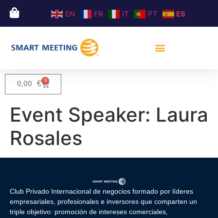
EN
FR
IT
PT
ES
0
0,00
€
Event Speaker:
Laura
Rosales
Club Privado Internacional de negocios formado por líderes
empresariales, profesionales e inversores que comparten un
triple objetivo: promoción de intereses comerciales,