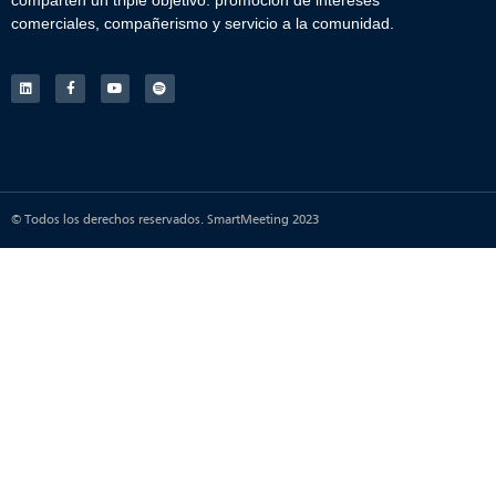
comparten un triple objetivo: promoción de intereses
comerciales, compañerismo y servicio a la comunidad.
© Todos los derechos reservados. SmartMeeting 2023