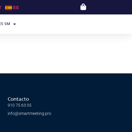
T
ES
ES SM
Contacto
910 75 63 05
info@smartmeeting.pro