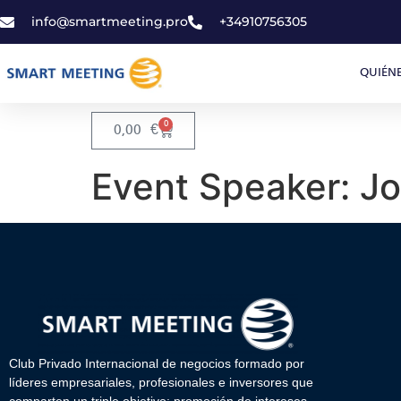
info@smartmeeting.pro
+34910756305
QUIÉN
0
0,00
€
Event Speaker:
Jo
Club Privado Internacional de negocios formado por
líderes empresariales, profesionales e inversores que