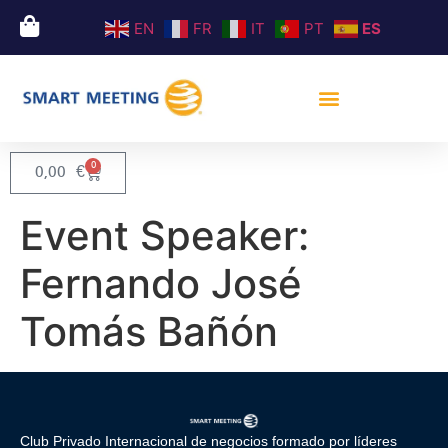
EN
FR
IT
PT
ES
0
0,00
€
Event Speaker:
Fernando José
Tomás Bañón
Club Privado Internacional de negocios formado por líderes