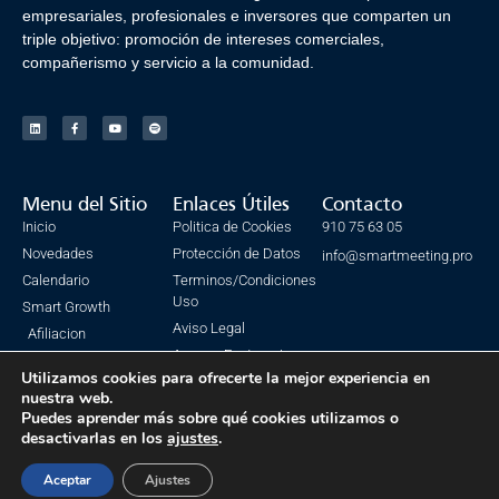
empresariales, profesionales e inversores que comparten un
triple objetivo: promoción de intereses comerciales,
compañerismo y servicio a la comunidad.
Menu del Sitio
Enlaces Útiles
Contacto
Inicio
Politica de Cookies
910 75 63 05
Novedades
Protección de Datos
info@smartmeeting.pro
Calendario
Terminos/Condiciones
Uso
Smart Growth
Aviso Legal
Afiliacion
Acceso Facturacion
Utilizamos cookies para ofrecerte la mejor experiencia en
nuestra web.
Puedes aprender más sobre qué cookies utilizamos o
desactivarlas en los
ajustes
.
© Todos los derechos reservados. SmartMeeting 2023
Made with ❤ by IsmaSEO
Aceptar
Ajustes