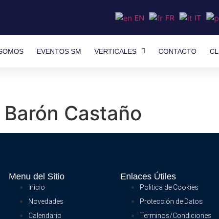
EN
FR
IT
 SOMOS
EVENTOS SM
VERTICALES
CONTACTO
CL
 Barón Castaño
Menu del Sitio
Enlaces Útiles
Inicio
Politica de Cookies
Novedades
Protección de Datos
Calendario
Terminos/Condiciones