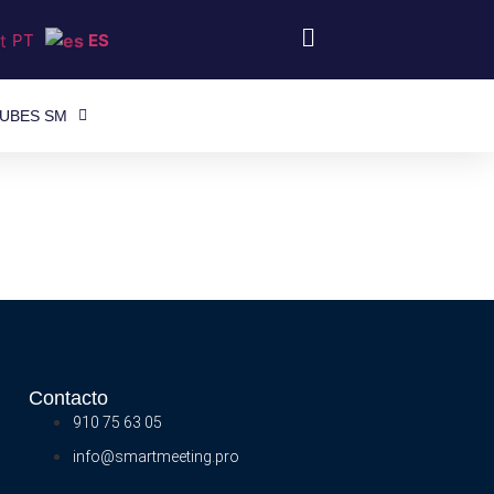
PT
ES
UBES SM
Contacto
910 75 63 05
info@smartmeeting.pro