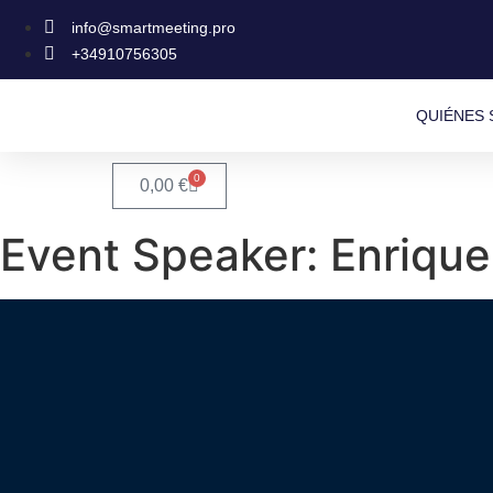
info@smartmeeting.pro
+34910756305
QUIÉNES
0
0,00
€
Event Speaker:
Enrique