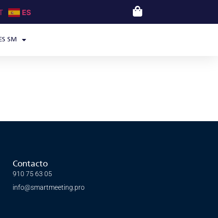
T
ES
ES SM
Contacto
910 75 63 05
info@smartmeeting.pro