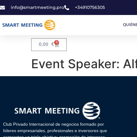
info@smartmeeting.pro
+34910756305
QUIÉN
0
0,00
€
Event Speaker:
Al
Club Privado Internacional de negocios formado por
líderes empresariales, profesionales e inversores que