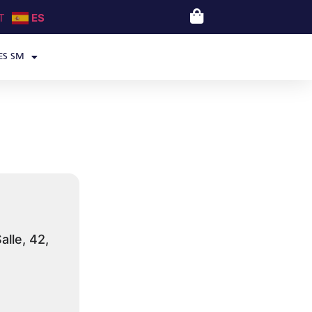
T
ES
ES SM
alle, 42,
2