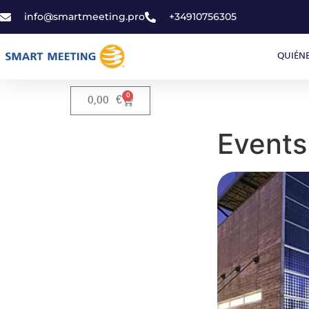
info@smartmeeting.pro
+34910756305
QUIÉN
0
0,00
€
Events 