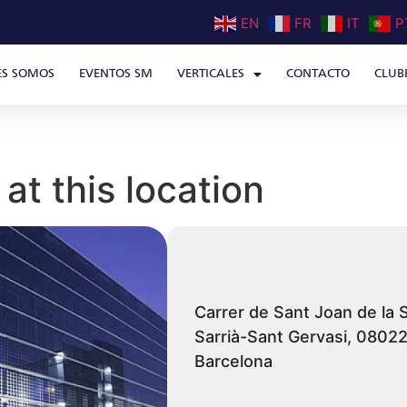
EN
FR
IT
P
ES SOMOS
EVENTOS SM
VERTICALES
CONTACTO
CLUB
at this location
Carrer de Sant Joan de la S
Sarrià-Sant Gervasi, 0802
Barcelona