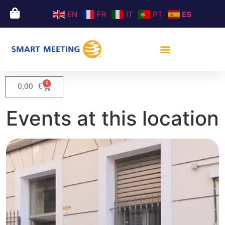
EN
FR
IT
PT
ES
0
0,00
€
Events at this location