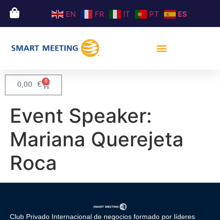
EN
FR
IT
PT
ES
0
0,00
€
Event Speaker:
Mariana Querejeta
Roca
Club Privado Internacional de negocios formado por líderes