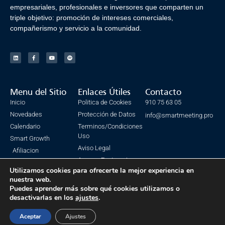
empresariales, profesionales e inversores que comparten un
triple objetivo: promoción de intereses comerciales,
compañerismo y servicio a la comunidad.
Menu del Sitio
Enlaces Útiles
Contacto
Inicio
Politica de Cookies
910 75 63 05
Novedades
Protección de Datos
info@smartmeeting.pro
Calendario
Terminos/Condiciones
Uso
Smart Growth
Aviso Legal
Afiliacion
Acceso Facturacion
Utilizamos cookies para ofrecerte la mejor experiencia en
nuestra web.
Puedes aprender más sobre qué cookies utilizamos o
desactivarlas en los
ajustes
.
© Todos los derechos reservados. SmartMeeting 2023
Made with ❤ by IsmaSEO
Aceptar
Ajustes